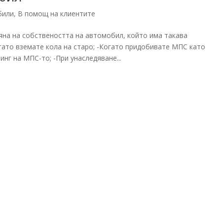
били
,
В помощ на клиентите
яна на собствеността на автомобил, който има такава
Когато вземате кола на старо; -Когато придобивате МПС като
нг на МПС-то; -При унаследяване...