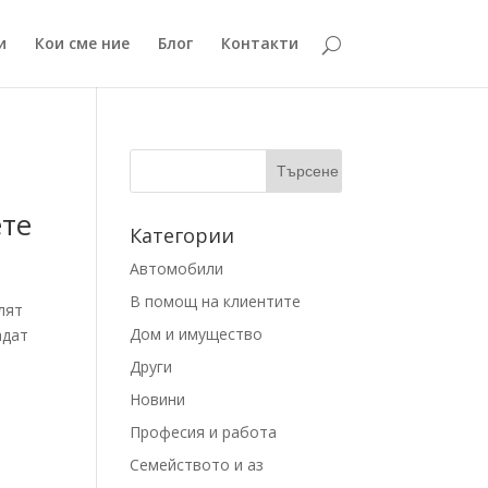
и
Кои сме ние
Блог
Контакти
ете
Категории
Автомобили
В помощ на клиентите
лят
Дом и имущество
адат
Други
Новини
Професия и работа
Семейството и аз