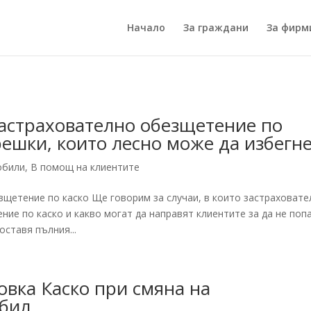
Начало
За граждани
За фирм
застрахователно обезщетение по
решки, които лесно може да избегн
обили
,
В помощ на клиентите
зщетение по каско Ще говорим за случаи, в които застраховате
ие по каско и какво могат да направят клиентите за да не поп
оставя пълния...
овка Каско при смяна на
обил