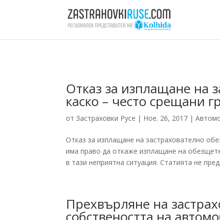
Отказ за изплащане на 
каско – често срещани г
от
Застраховки Русе
|
Ное. 26, 2017
|
Автом
Отказ за изплащане на застрахователно обе
има право да откаже изплащане на обезщетен
в тази неприятна ситуация. Статията не пред
Прехвърляне на застрах
собствеността на автом