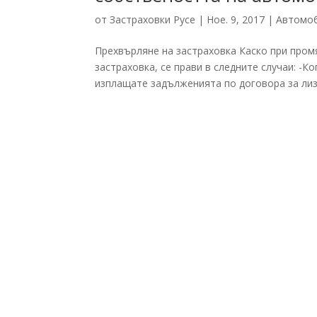
от
Застраховки Русе
|
Ное. 9, 2017
|
Автомо
Прехвърляне на застраховка Каско при пром
застраховка, се прави в следните случаи: -
изплащате задълженията по договора за лизи