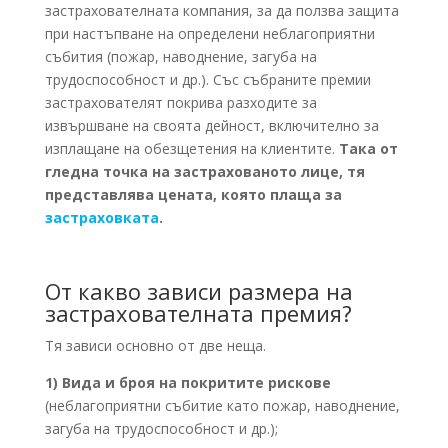
застрахователната компания, за да ползва защита
при настъпване на определени неблагоприятни
събития (пожар, наводнение, загуба на
трудоспособност и др.). Със събраните премии
застрахователят покрива разходите за
извършване на своята дейност, включително за
изплащане на обезщетения на клиентите.
Така от
гледна точка на застрахованото лице, тя
представлява цената, която плаща за
застраховката
.
От какво зависи размера на
застрахователната премия?
Тя зависи основно от две неща.
1) Вида и броя на покритите рискове
(неблагоприятни събитие като пожар, наводнение,
загуба на трудоспособност и др.);