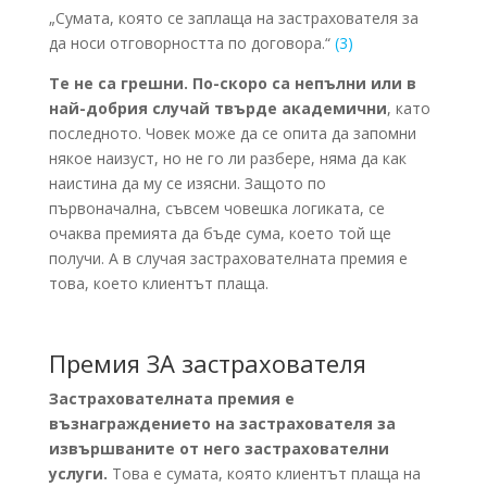
„Сумата, която се заплаща на застрахователя за
да носи отговорността по договора.“
(3)
Те не са грешни. По-скоро са непълни или в
най-добрия случай твърде академични
, като
последното. Човек може да се опита да запомни
някое наизуст, но не го ли разбере, няма да как
наистина да му се изясни. Защото по
първоначална, съвсем човешка логиката, се
очаква премията да бъде сума, което той ще
получи. А в случая застрахователната премия е
това, което клиентът плаща.
Премия ЗА застрахователя
Застрахователната премия е
възнаграждението на застрахователя за
извършваните от него застрахователни
услуги.
Това е сумата, която клиентът плаща на