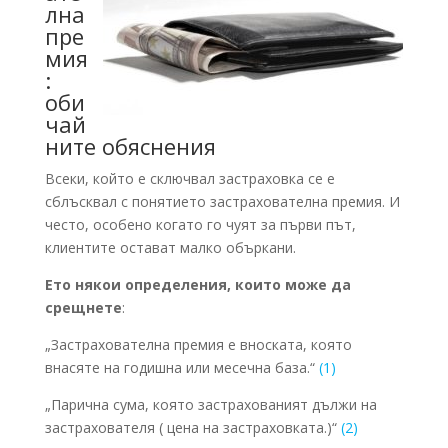
лна
пре
мия
:
оби
чай
ните обяснения
Всеки, който е сключвал застраховка се е
сблъсквал с понятието застрахователна премия. И
често, особено когато го чуят за първи път,
клиентите остават малко объркани.
Ето някои определения, които може да
срещнете
:
„Застрахователна премия е вноската, която
внасяте на годишна или месечна база.“
(1)
„Парична сума, която застрахованият дължи на
застрахователя ( цена на застраховката.)“
(2)